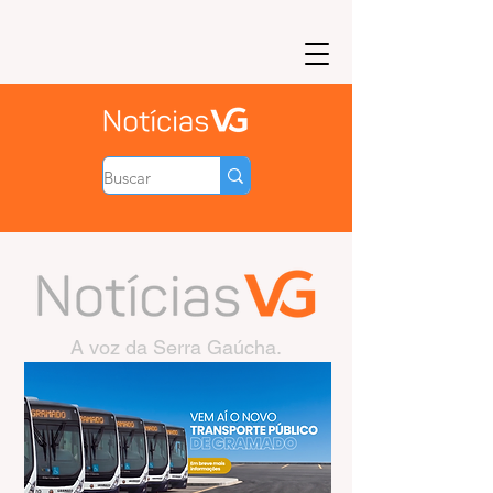
A voz da Serra Gaúcha.