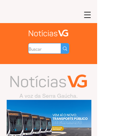
A voz da Serra Gaúcha.