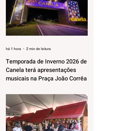
há 1 hora
2 min de leitura
Temporada de Inverno 2026 de
Canela terá apresentações
musicais na Praça João Corrêa
A Temporada de Inverno de Canela, além
da decoração iluminada e lúdica que já
está encantando moradores e visitantes,
também terá uma programação musical,
pensada pela Secretaria Municipal de
Turismo e Cultura para agradar aos mais
variados públicos e trazer uma atmosfera