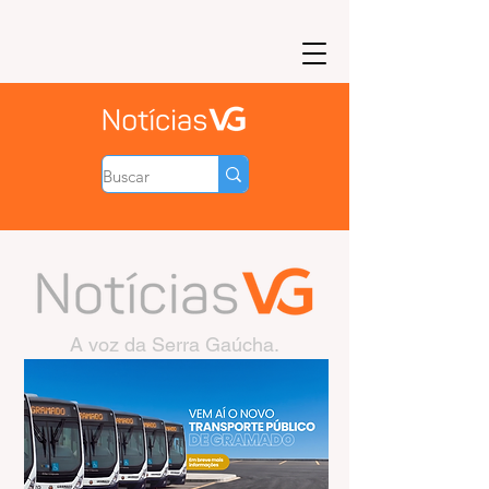
A voz da Serra Gaúcha.