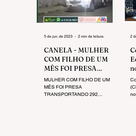
5 de jun. de 2023
2 min de leitura
2 d
CANELA - MULHER
C
COM FILHO DE UM
E
MÊS FOI PRESA
n
TRANSPORTANDO
MULHER COM FILHO DE UM
Co
292 GRAMAS DE
MÊS FOI PRESA
(C
MACONHA
TRANSPORTANDO 292
no
GRAMAS DE MACONHA
pr
BRIGADA MILITAR PRENDE
Ed
CASAL COM 302 GRAMAS DE
MACONHA EM CANELA...