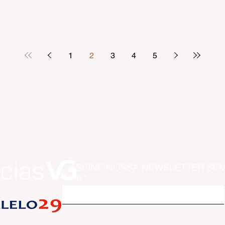
1
2
3
4
5
ASSINE NOSSA NEWSLETTER SE
Email