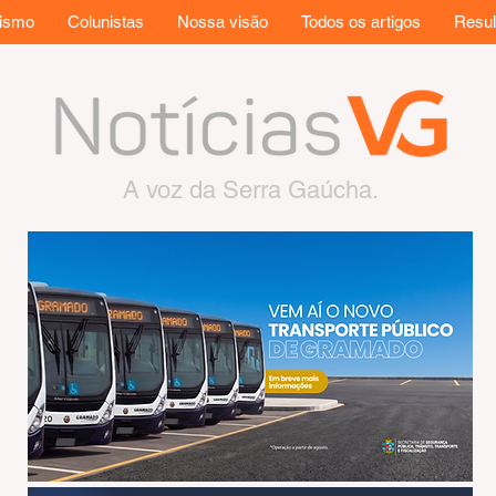
rismo
Colunistas
Nossa visão
Todos os artigos
Resul
A voz da Serra Gaúcha.