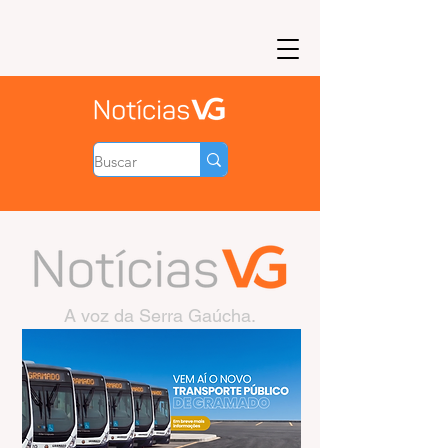
A voz da Serra Gaúcha.