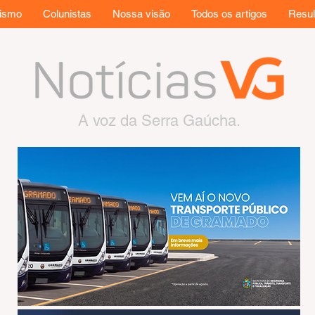
rismo
Colunistas
Nossa visão
Todos os artigos
Resul
A voz da Serra Gaúcha.