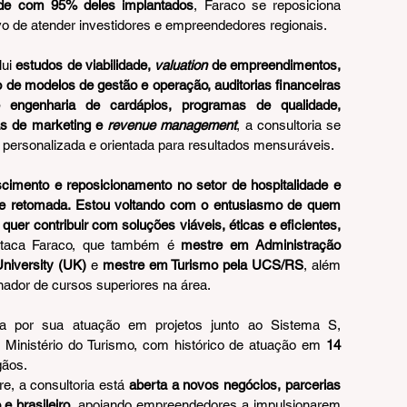
ade com 95% deles implantados
, Faraco se reposiciona 
vo de atender investidores e empreendedores regionais.
ui 
estudos de viabilidade, 
valuation
 de empreendimentos, 
 de modelos de gestão e operação, auditorias financeiras 
e engenharia de cardápios, programas de qualidade, 
as de marketing e 
revenue management
, a consultoria se 
, personalizada e orientada para resultados mensuráveis.
cimento e reposicionamento no setor de hospitalidade e 
e retomada. Estou voltando com o entusiasmo de quem 
er contribuir com soluções viáveis, éticas e eficientes, 
staca Faraco, que também é 
mestre em Administração 
University (UK)
 e 
mestre em Turismo pela UCS/RS
, além 
nador de cursos superiores na área.
a por sua atuação em projetos junto ao Sistema S, 
Ministério do Turismo, com histórico de atuação em 
14 
gãos.
, a consultoria está 
aberta a novos negócios, parcerias 
 e brasileiro
, apoiando empreendedores a impulsionarem 