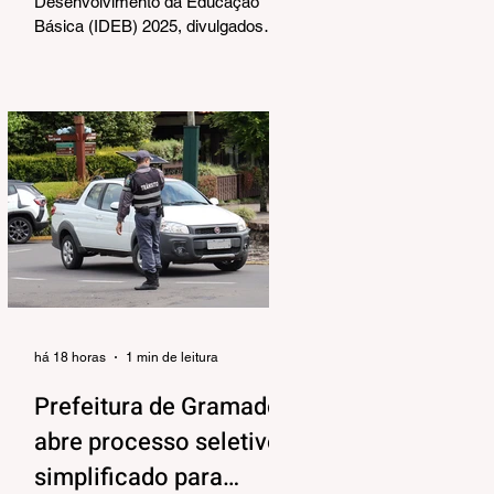
Desenvolvimento da Educação
Básica (IDEB) 2025, divulgados
nesta quarta-feira (06) pelo
Ministério da Educação, reforçam o
compromisso de Gramado com a
qualidade do ensino público. Os
dados mostram que as escolas da
rede municipal superaram tanto as
metas projetadas quanto as médias
nacionais em todas as etapas
avaliadas. Nos Anos Iniciais (1º ao
5º ano), o município ultrapassou a
meta nacional de 6,0 e ficou acima
da média brasileira (6,0), alcança
há 18 horas
1 min de leitura
Prefeitura de Gramado
abre processo seletivo
simplificado para