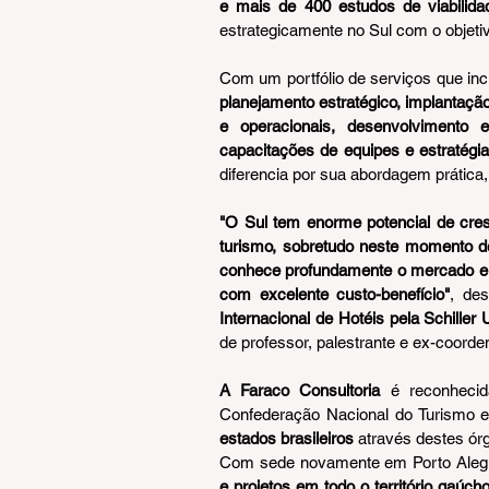
e mais de 400 estudos de viabilid
estrategicamente no Sul com o objeti
Com um portfólio de serviços que incl
planejamento estratégico, implantação
e operacionais, desenvolvimento 
capacitações de equipes e estratégi
diferencia por sua abordagem prática
"O Sul tem enorme potencial de cres
turismo, sobretudo neste momento d
conhece profundamente o mercado e qu
com excelente custo-benefício"
, de
Internacional de Hotéis pela Schiller 
de professor, palestrante e ex-coorde
A Faraco Consultoria
 é reconhecid
Confederação Nacional do Turismo e 
estados brasileiros
 através destes ór
Com sede novamente em Porto Alegre
e projetos em todo o território gaúcho